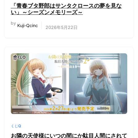
「青春ブタ野郎はサンタクロースの夢を見な
い」～シーズンメモリーズ～
by
Kuji-Qcinc
2026年5月22日
くじQ
お隣の天使様にいつの間にか駄目人間にされて