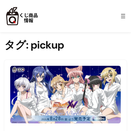
内容をスキップ
タグ:
pickup