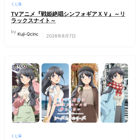
くじQ
TVアニメ『戦姫絶唱シンフォギアＸＶ』～リ
ラックスナイト～
by
Kuji-Qcinc
2026年8月7日
くじQ